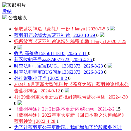
发帖
公告建议
领取蓝羽神途《豪礼》一份！
lanyu | 2020-7-5
3
蓝羽例届攻城大赏
蓝羽神途 | 2020-10-29
0
畅所欲言《蓝羽神途论坛》稿费奖励！
lanyu | 2020-7-25
8
收号.高价收
15856111810 | 2026-7-11
0
新区收豹子号
aaa874077723 | 2026-4-25
0
时空法师，宝宝BUG。
13362373 | 2026-3-23
0
时空法师宝宝BUG问题
13362373 | 2026-3-23
0
外挂嚣张
小叮当 | 2025-8-2
0
2024年9月更新大型资料片《苍穹之怒》蓝羽神途版本公
告
蓝羽神途 | 2024-9-12
0
4月29蓝羽重大更新后首批封禁账号
蓝羽神途 | 2022-4-30
0
《蓝羽神途》2月2日版本更新内容
lanyu | 2021-2-2
15
《蓝羽神途》2022年重大更新《回归本源之法道崛起》
蓝羽神途 | 2022-4-28
1
为了让蓝羽更公平更耐玩，我们增加了阶段服务器计